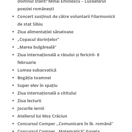
Domnul Sfânt!”Mihai Eminescu – Luceafărul
poeziei românești
Concert susținut de către voluntarii Filarmonicii
de stat Sibiu
Ziua alimentației sănatoase
„Copacul dorințelor”
„Marea bulgăreală”
Ziua internaţională a râsului și fericirii- 8
februarie
Lumea subacvatică
Bogăția toamnei
Super elev în spațiu
Ziua internațională a cititului
Ziua lecturii
Jocurile iernii
Atelierul lui Moș Crăciun
Concursul Comper ,,Comunicare în lb. română”
Concursul Comper ,,Matematică” Gazeta