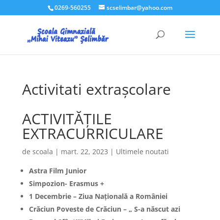
0269-560255
scselimbar@yahoo.com
Activitati extrașcolare
ACTIVITĂȚILE
EXTRACURRICULARE
de
scoala
|
mart. 22, 2023
|
Ultimele noutati
Astra Film Junior
Simpozion- Erasmus +
1 Decembrie – Ziua Națională a României
Crăciun Poveste de Crăciun – „ S-a născut azi