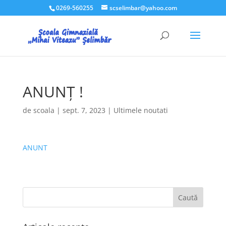
0269-560255
scselimbar@yahoo.com
ANUNȚ !
de
scoala
|
sept. 7, 2023
|
Ultimele noutati
ANUNT