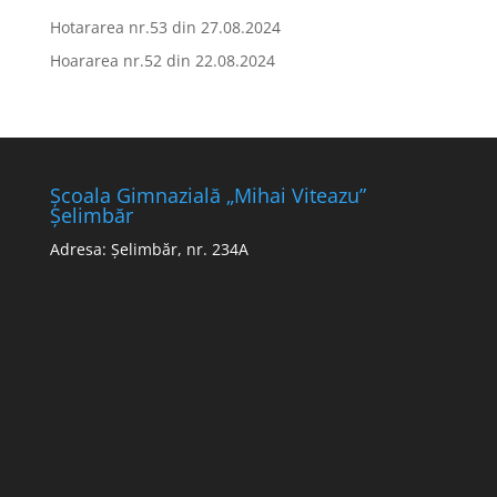
Hotararea nr.53 din 27.08.2024
Hoararea nr.52 din 22.08.2024
Școala Gimnazială „Mihai Viteazu”
Șelimbăr
Adresa: Șelimbăr, nr. 234A