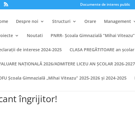
Documente de interes public
ome
Despre noi
Structuri
Orare
Management
roiecte
Noutati
PNRR- Școala Gimnazială ”Mihai Viteazu”
eclarații de interese 2024-2025
CLASA PREGĂTITOARE an școlar
VALUARE NAȚIONALĂ 2026/ADMITERE LICEU AN ȘCOLAR 2026-202
OFU Școala Gimnazială „Mihai Viteazu” 2025-2026 și 2024-2025
nt îngrijitor!