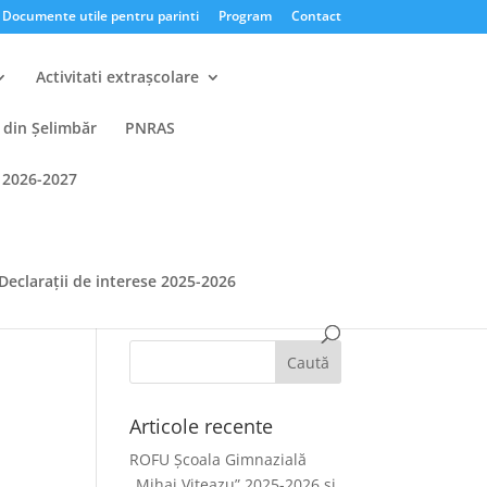
Documente utile pentru parinti
Program
Contact
Activitati extrașcolare
 din Şelimbăr
PNRAS
 2026-2027
7
Declarații de interese 2025-2026
Articole recente
ROFU Școala Gimnazială
„Mihai Viteazu” 2025-2026 și