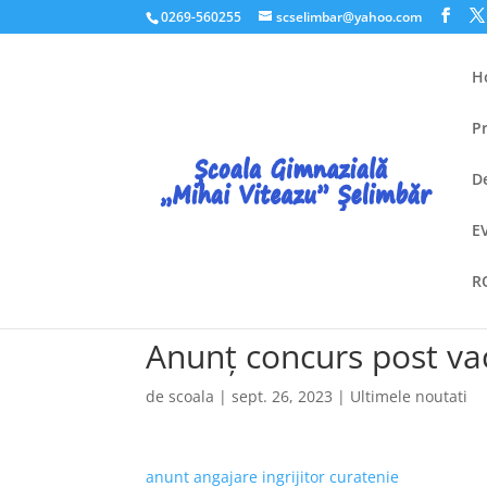
0269-560255
scselimbar@yahoo.com
H
P
D
E
R
Anunț concurs post vaca
de
scoala
|
sept. 26, 2023
|
Ultimele noutati
anunt angajare ingrijitor curatenie