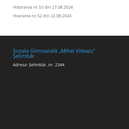
Hotararea nr.53 din 27.08.2024
Hoararea nr.52 din 22.08.2024
Școala Gimnazială „Mihai Viteazu”
Șelimbăr
Adresa: Șelimbăr, nr. 234A