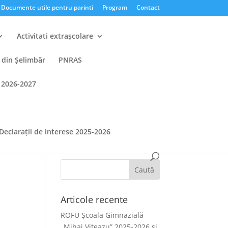
Documente utile pentru parinti
Program
Contact
Activitati extrașcolare
 din Şelimbăr
PNRAS
 2026-2027
7
Declarații de interese 2025-2026
Articole recente
ROFU Școala Gimnazială
„Mihai Viteazu” 2025-2026 și