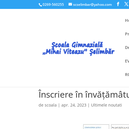
0269-560255
scselimbar@yahoo.com
H
P
D
E
R
Înscriere în învățămâ
de
scoala
|
apr. 24, 2023
|
Ultimele noutati