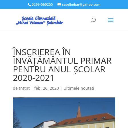
0269-560255
scselimbar@yahoo.com
ÎNSCRIEREA ÎN
ÎNVĂȚĂMÂNTUL PRIMAR
PENTRU ANUL ȘCOLAR
2020-2021
de
tnttnt
|
feb. 26, 2020
|
Ultimele noutati