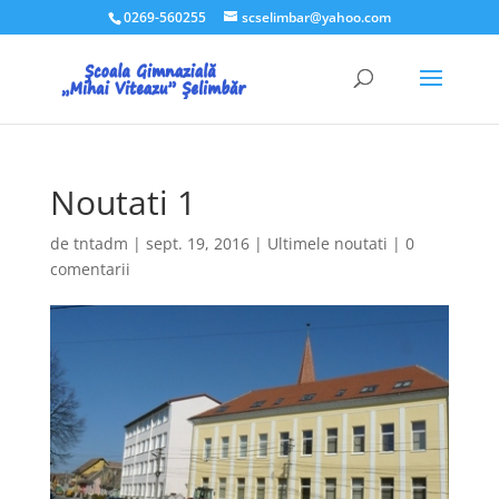
0269-560255
scselimbar@yahoo.com
Noutati 1
de
tntadm
|
sept. 19, 2016
|
Ultimele noutati
|
0
comentarii